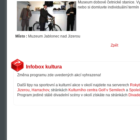
Museum dobové četnické stanice. Vyu
nebo si domluvte individuální termí
Místo :
Muzeum Jablonec nad Jizerou
Zpět
Infobox kultura
Změna programu zde uvedených akcí vyhrazena!
Další tipy na sportovní a kulturní akce v okolí najdete na serverech
Rokyt
Jizerou
,
Harrachov
, stránkách
Kulturního centra Golf v Semilech
a
Společ
Program jediné stálé divadelní scény v okolí získáte na stránkách
Divade