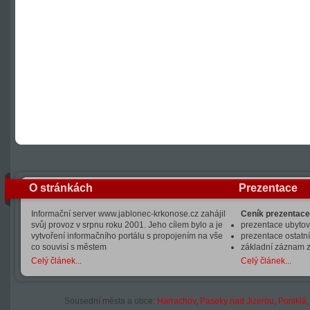
O stránkách
Prezentace
Informační server www.jablonec-krkonose.cz zahájil
Ceník prezentace
svůj provoz v srpnu roku 2001. Jeho cílem bylo a je
prezentace ubytová
vytvoření informačního portálu s propojením na vše
prezentace ostatní
co souvisí s městem
základní záznam 
Celý článek...
Celý článek...
Sousední města a obce:
Harrachov
,
Paseky nad Jizerou
,
Poniklá