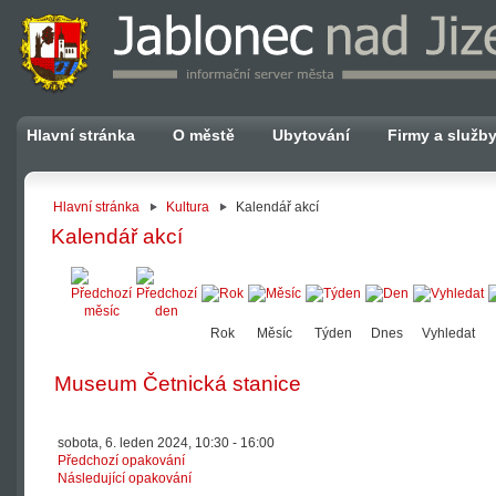
Hlavní stránka
O městě
Ubytování
Firmy a služb
Hlavní stránka
Kultura
Kalendář akcí
Kalendář akcí
Rok
Měsíc
Týden
Dnes
Vyhledat
Museum Četnická stanice
sobota, 6. leden 2024, 10:30 - 16:00
Předchozí opakování
Následující opakování