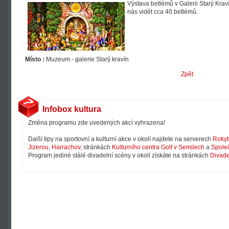
Výstava betlémů v Galerii Starý Kra
nás vidět cca 40 betlémů.
Místo :
Muzeum - galerie Starý kravín
Zpět
Infobox kultura
Změna programu zde uvedených akcí vyhrazena!
Další tipy na sportovní a kulturní akce v okolí najdete na serverech
Rokyt
Jizerou
,
Harrachov
, stránkách
Kulturního centra Golf v Semilech
a
Společ
Program jediné stálé divadelní scény v okolí získáte na stránkách
Divade