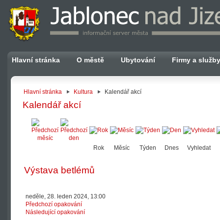
Hlavní stránka
O městě
Ubytování
Firmy a služb
Hlavní stránka
Kultura
Kalendář akcí
Kalendář akcí
Rok
Měsíc
Týden
Dnes
Vyhledat
Výstava betlémů
neděle, 28. leden 2024, 13:00
Předchozí opakování
Následující opakování