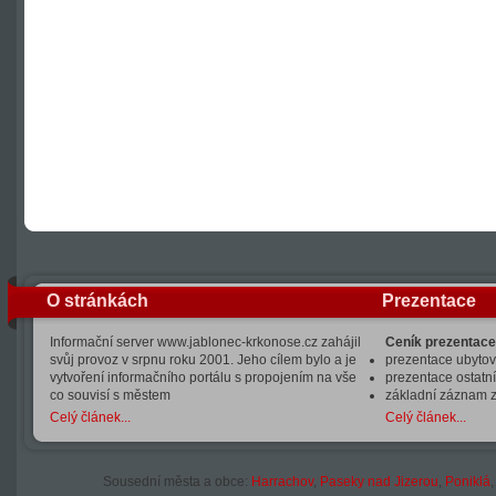
O stránkách
Prezentace
Informační server www.jablonec-krkonose.cz zahájil
Ceník prezentace
svůj provoz v srpnu roku 2001. Jeho cílem bylo a je
prezentace ubytová
vytvoření informačního portálu s propojením na vše
prezentace ostatní
co souvisí s městem
základní záznam 
Celý článek...
Celý článek...
Sousední města a obce:
Harrachov
,
Paseky nad Jizerou
,
Poniklá