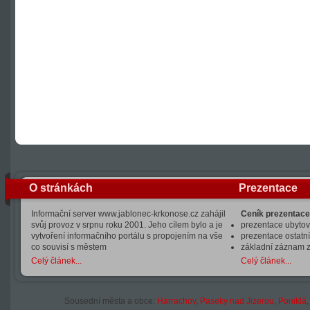
O stránkách
Prezentace
Informační server www.jablonec-krkonose.cz zahájil
Ceník prezentace
svůj provoz v srpnu roku 2001. Jeho cílem bylo a je
prezentace ubytová
vytvoření informačního portálu s propojením na vše
prezentace ostatní
co souvisí s městem
základní záznam 
Celý článek...
Celý článek...
Sousední města a obce:
Harrachov
,
Paseky nad Jizerou
,
Poniklá