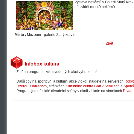
Výstava betlémů v Galerii Starý Kra
nás vidět cca 40 betlémů.
Místo :
Muzeum - galerie Starý kravín
Zpět
Infobox kultura
Změna programu zde uvedených akcí vyhrazena!
Další tipy na sportovní a kulturní akce v okolí najdete na serverech
Rokyt
Jizerou
,
Harrachov
, stránkách
Kulturního centra Golf v Semilech
a
Společ
Program jediné stálé divadelní scény v okolí získáte na stránkách
Divade