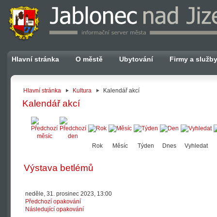
Hlavní stránka
O městě
Ubytování
Firmy a služb
Hlavní stránka
Kultura
Kalendář akcí
Kalendář akcí
Rok
Měsíc
Týden
Dnes
Vyhledat
Výstava betlémů
neděle, 31. prosinec 2023, 13:00
Předchozí opakování
Následující opakování