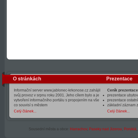
O stránkách
Prezentace
Informační server www.jablonec-krkonose.cz zahájil
Ceník prezentace
svůj provoz v srpnu roku 2001. Jeho cílem bylo a je
prezentace ubytová
vytvoření informačního portálu s propojením na vše
prezentace ostatní
co souvisí s městem
základní záznam 
Celý článek...
Celý článek...
Sousední města a obce:
Harrachov
,
Paseky nad Jizerou
,
Poniklá