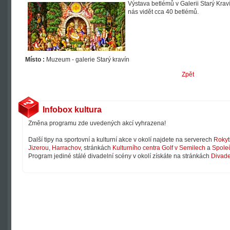
Výstava betlémů v Galerii Starý Kra
nás vidět cca 40 betlémů.
Místo :
Muzeum - galerie Starý kravín
Zpět
Infobox kultura
Změna programu zde uvedených akcí vyhrazena!
Další tipy na sportovní a kulturní akce v okolí najdete na serverech
Rokyt
Jizerou
,
Harrachov
, stránkách
Kulturního centra Golf v Semilech
a
Společ
Program jediné stálé divadelní scény v okolí získáte na stránkách
Divade