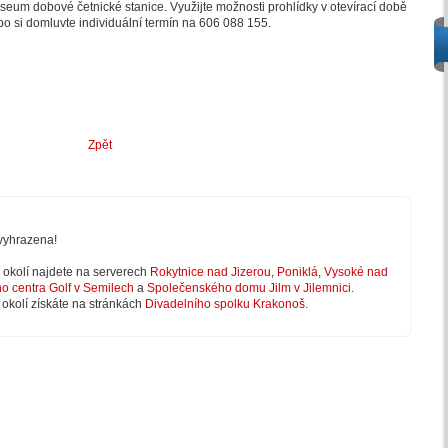
eum dobové četnické stanice. Využijte možnosti prohlídky v otevírací době
o si domluvte individuální termín na 606 088 155.
Zpět
vyhrazena!
 v okolí najdete na serverech
Rokytnice nad Jizerou
,
Poniklá
,
Vysoké nad
ho centra Golf v Semilech
a
Společenského domu Jilm v Jilemnici
.
 okolí získáte na stránkách
Divadelního spolku Krakonoš
.