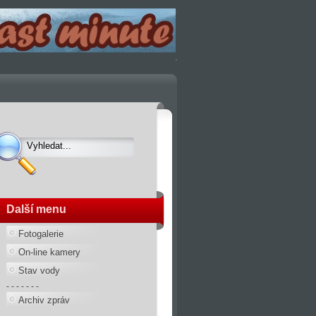
Další menu
Fotogalerie
On-line kamery
Stav vody
- - - - - - -
Archiv zpráv