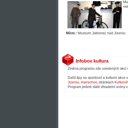
Mus
neb
Místo :
Muzeum Jablonec nad Jizerou
Infobox kultura
Změna programu zde uvedených akcí 
Další tipy na sportovní a kulturní akce
Jizerou
,
Harrachov
, stránkách
Kulturní
Program jediné stálé divadelní scény v