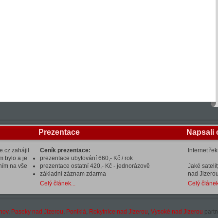
Prezentace
Napsali 
.cz zahájil
Ceník prezentace:
Internet ře
m bylo a je
prezentace ubytování 660,- Kč / rok
ením na vše
prezentace ostatní 420,- Kč - jednorázově
Jaké sateli
základní záznam zdarma
nad Jizerou
Celý článek...
Celý článek
hov
,
Paseky nad Jizerou
,
Poniklá
,
Rokytnice nad Jizerou
,
Vysoké nad Jizerou
partn