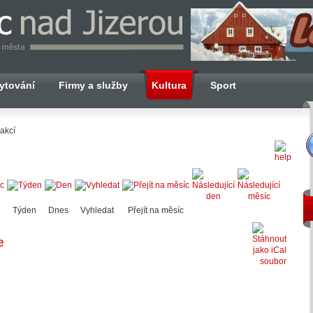
ytování
Firmy a služby
Kultura
Sport
akcí
Týden
Dnes
Vyhledat
Přejít na měsíc
e