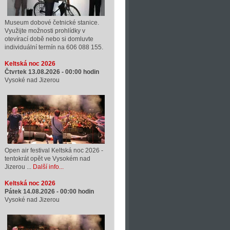
Museum dobové četnické stanice.
Využijte možnosti prohlídky v
otevírací době nebo si domluvte
individuální termín na 606 088 155.
Keltská noc 2026
Čtvrtek 13.08.2026 -
00:00
hodin
Vysoké nad Jizerou
Open air festival Keltská noc 2026 -
tentokrát opět ve Vysokém nad
Jizerou ...
Další info...
Keltská noc 2026
Pátek 14.08.2026 -
00:00
hodin
Vysoké nad Jizerou