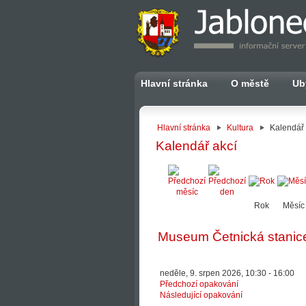
Hlavní stránka
O městě
Ub
Hlavní stránka
Kultura
Kalendář 
Kalendář akcí
Rok
Měsíc
Museum Četnická stanic
neděle, 9. srpen 2026, 10:30 - 16:00
Předchozí opakování
Následující opakování