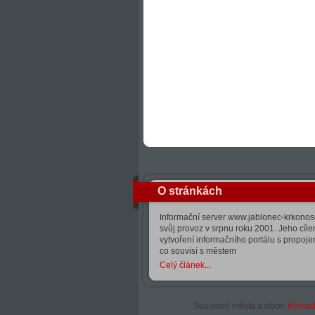
O stránkách
Informační server www.jablonec-krkonose
svůj provoz v srpnu roku 2001. Jeho cíle
vytvoření informačního portálu s propoj
co souvisí s městem
Celý článek...
Sousední města a obce:
Harrac