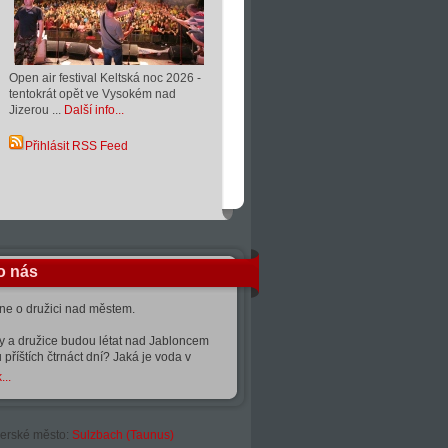
Open air festival Keltská noc 2026 -
tentokrát opět ve Vysokém nad
Jizerou ...
Další info...
Přihlásit RSS Feed
o nás
kne o družici nad městem.
ty a družice budou létat nad Jabloncem
 příštích čtrnáct dní? Jaká je voda v
...
erské město:
Sulzbach (Taunus)