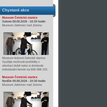
Chystané akce
Museum Četnická stanice
Sobota 08.08.2026 -
10:30
hodin
Muzeum Jablonec nad Jizerou
Museum dobové četnické stanice.
Využijte možnosti prohlídky v
otevírací době nebo si domluvte
individuální termín na 606 088 155.
Museum Četnická stanice
Neděle 09.08.2026 -
10:30
hodin
Muzeum Jablonec nad Jizerou