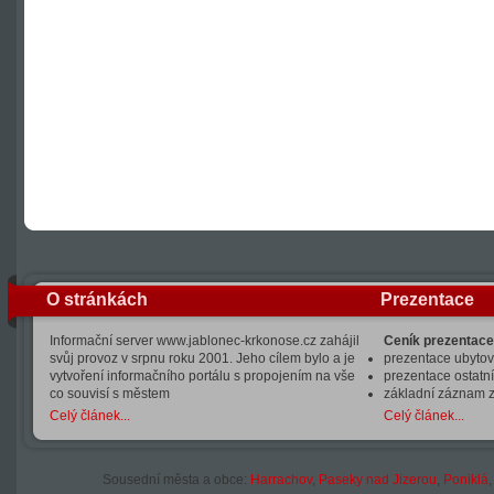
O stránkách
Prezentace
Informační server www.jablonec-krkonose.cz zahájil
Ceník prezentace
svůj provoz v srpnu roku 2001. Jeho cílem bylo a je
prezentace ubytová
vytvoření informačního portálu s propojením na vše
prezentace ostatní
co souvisí s městem
základní záznam 
Celý článek...
Celý článek...
Sousední města a obce:
Harrachov
,
Paseky nad Jizerou
,
Poniklá