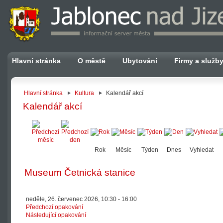
Hlavní stránka
O městě
Ubytování
Firmy a služb
Hlavní stránka
Kultura
Kalendář akcí
Kalendář akcí
Rok
Měsíc
Týden
Dnes
Vyhledat
Museum Četnická stanice
neděle, 26. červenec 2026, 10:30 - 16:00
Předchozí opakování
Následující opakování