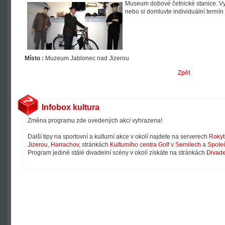
Museum dobové četnické stanice. Vyu
nebo si domluvte individuální termí
Místo :
Muzeum Jablonec nad Jizerou
Zpět
Infobox kultura
Změna programu zde uvedených akcí vyhrazena!
Další tipy na sportovní a kulturní akce v okolí najdete na serverech
Rokyt
Jizerou
,
Harrachov
, stránkách
Kulturního centra Golf v Semilech
a
Společ
Program jediné stálé divadelní scény v okolí získáte na stránkách
Divade