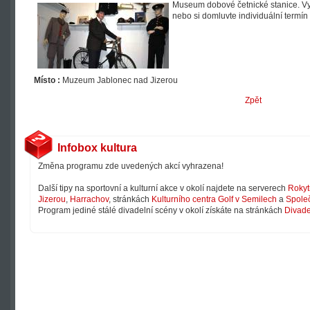
Museum dobové četnické stanice. Vyu
nebo si domluvte individuální termí
Místo :
Muzeum Jablonec nad Jizerou
Zpět
Infobox kultura
Změna programu zde uvedených akcí vyhrazena!
Další tipy na sportovní a kulturní akce v okolí najdete na serverech
Rokyt
Jizerou
,
Harrachov
, stránkách
Kulturního centra Golf v Semilech
a
Společ
Program jediné stálé divadelní scény v okolí získáte na stránkách
Divade