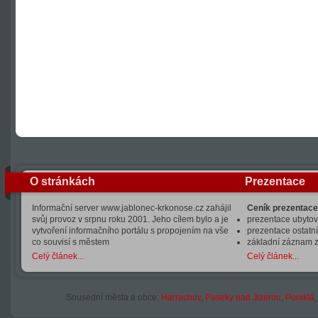
O stránkách
Prezentace
Informační server www.jablonec-krkonose.cz zahájil
Ceník prezentace
svůj provoz v srpnu roku 2001. Jeho cílem bylo a je
prezentace ubytová
vytvoření informačního portálu s propojením na vše
prezentace ostatní
co souvisí s městem
základní záznam 
Celý článek...
Celý článek...
Sousední města a obce:
Harrachov
,
Paseky nad Jizerou
,
Poniklá