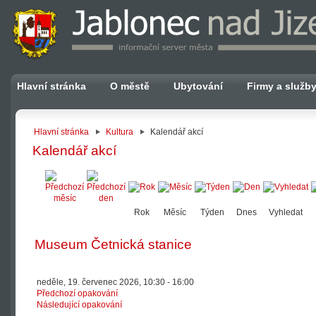
Hlavní stránka
O městě
Ubytování
Firmy a služb
Hlavní stránka
Kultura
Kalendář akcí
Kalendář akcí
Rok
Měsíc
Týden
Dnes
Vyhledat
Museum Četnická stanice
neděle, 19. červenec 2026, 10:30 - 16:00
Předchozí opakování
Následující opakování