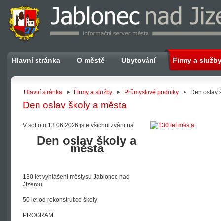
Hlavní stránka
O městě
Ubytování
Firmy a služb
Hlavní stránka
Firmy a služby
Průmyslové podniky
Den oslav 
Den oslav školy a města
V sobotu 13.06.2026 jste všichni zváni na
Den oslav školy a
města
130 let vyhlášení městysu Jablonec nad
Jizerou
50 let od rekonstrukce školy
PROGRAM: