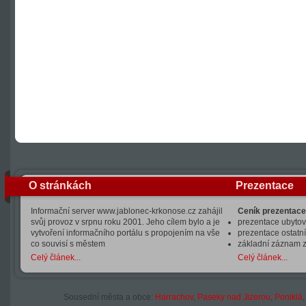
O stránkách
Prezentace
Informační server www.jablonec-krkonose.cz zahájil
Ceník prezentace
svůj provoz v srpnu roku 2001. Jeho cílem bylo a je
prezentace ubytová
vytvoření informačního portálu s propojením na vše
prezentace ostatní
co souvisí s městem
základní záznam 
Celý článek...
Celý článek...
Sousední města a obce:
Harrachov
,
Paseky nad Jizerou
,
Poniklá