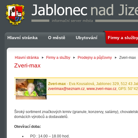
Hlavní stránka
O městě
Ubytování
Firmy a služb
Hlavní stránka
Firmy a služby
Prodejny a půjčovny
Zveri-max
Zveri-max
Zveri-max
- Eva Kousalová, Jablonec 329, 512 43 Ja
zverimax@seznam.cz
,
www.zveri-max.cz
, GPS: 50°42
Široký sortiment značkových krmiv (granule, konzervy, salámy), chovatels
domácích výrobců a dodavatelů.
Otevírací doba:
PO : 14.00 – 18.00 hod.