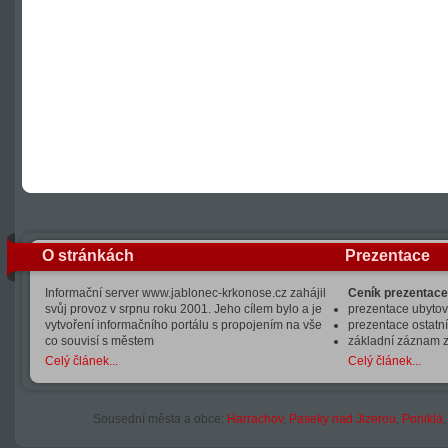
O stránkách
Prezentace
Informační server www.jablonec-krkonose.cz zahájil
Ceník prezentace
svůj provoz v srpnu roku 2001. Jeho cílem bylo a je
prezentace ubytová
vytvoření informačního portálu s propojením na vše
prezentace ostatní
co souvisí s městem
základní záznam 
Celý článek...
Celý článek...
Sousední města a obce:
Harrachov
,
Paseky nad Jizerou
,
Poniklá