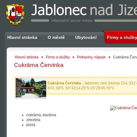
Hlavní stránka
O městě
Ubytování
Firmy a služb
Hlavní stránka
Firmy a služby
Potraviny, nápoje
Cukrárna Čer
Cukrárna Červinka
Cukrárna Červinka
- Jablonec nad Jizerou 214, 512
674, GPS: 50°42'14.25"S 15°25'45.76"V.
cukrárna, kavárna
zmrzlina
pizza