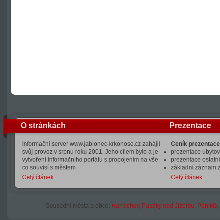
O stránkách
Prezentace
Informační server www.jablonec-krkonose.cz zahájil
Ceník prezentace
svůj provoz v srpnu roku 2001. Jeho cílem bylo a je
prezentace ubytová
vytvoření informačního portálu s propojením na vše
prezentace ostatní
co souvisí s městem
základní záznam 
Celý článek...
Celý článek...
Sousední města a obce:
Harrachov
,
Paseky nad Jizerou
,
Poniklá