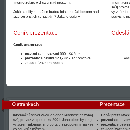
Internet řekne o družici nad městem.
Informační 
svůj provoz
Jaké satelity a družice budou létat nad Jabloncem nad
vytvoření i
Jizerou příštích čtrnáct dní? Jaká je voda v
souvisí s m
Ceník prezentace
Odeslá
Ceník prezentace:
prezentace ubytování 660,- Kč / rok
prezentace ostatní 420,- Kč - jednorázově
Vaš
základní záznam zdarma
O stránkách
Prezentace
Informační server www.jablonec-krkonose.cz zahájil
Ceník prezentace
svůj provoz v srpnu roku 2001. Jeho cílem bylo a je
prezentace ubytová
vytvoření informačního portálu s propojením na vše
prezentace ostatní
co souvisí s městem
základní záznam 