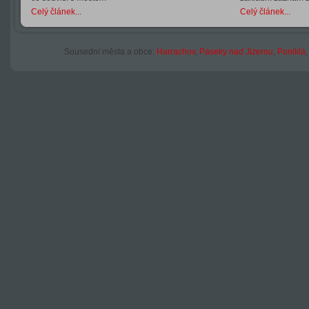
Celý článek...
Celý článek...
Sousední města a obce:
Harrachov
,
Paseky nad Jizerou
,
Poniklá