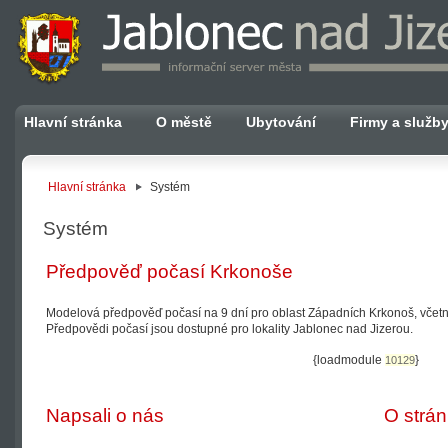
Hlavní stránka
O městě
Ubytování
Firmy a služb
Hlavní stránka
Systém
Systém
Předpověď počasí Krkonoše
Modelová předpověď počasí na 9 dní pro oblast Západních Krkonoš, včet
Předpovědi počasí jsou dostupné pro lokality Jablonec nad Jizerou.
{loadmodule
}
10129
Napsali o nás
O strá