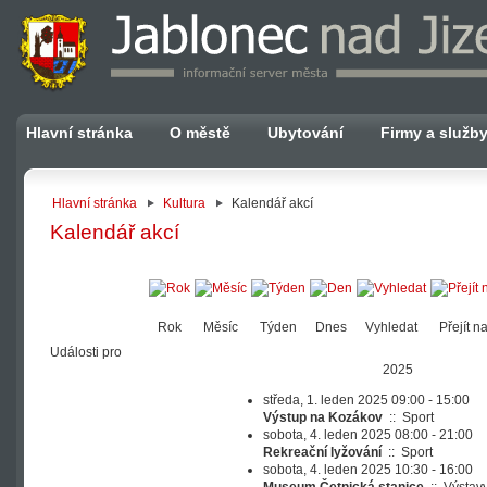
Hlavní stránka
O městě
Ubytování
Firmy a služb
Hlavní stránka
Kultura
Kalendář akcí
Kalendář akcí
Rok
Měsíc
Týden
Dnes
Vyhledat
Přejít n
Události pro
2025
středa, 1. leden 2025 09:00 - 15:00
Výstup na Kozákov
::
Sport
sobota, 4. leden 2025 08:00 - 21:00
Rekreační lyžování
::
Sport
sobota, 4. leden 2025 10:30 - 16:00