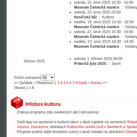
sobota, 15. únor 2025 10:30 - 16:00
Museum Četnická stanice
::
Výstav
sobota, 15. únor 2025 20:00
Hasičský bál
::
Kultura
neděle, 16. únor 2025 10:30 - 16:00
Museum Četnická stanice
::
Výstav
sobota, 22. únor 2025 10:30 - 16:00
Museum Četnická stanice
::
Výstav
neděle, 23. únor 2025 10:30 - 16:00
Museum Četnická stanice
::
Výstav
sobota, 1. březen 2025 08:00
březen 2025
Prdecká lyže 2025
::
Sport
Počet zobrazení
<<
Začátek
<
Předchozí
1
2
3
4
5
6
7
8
Další
>
Konec
>>
Strana 1 z 8
Infobox kultura
Změna programu zde uvedených akcí vyhrazena!
Další tipy na sportovní a kulturní akce v okolí najdete na serverech
Rokyt
Jizerou
,
Harrachov
, stránkách
Kulturního centra Golf v Semilech
a
Společ
Program jediné stálé divadelní scény v okolí získáte na stránkách
Divade