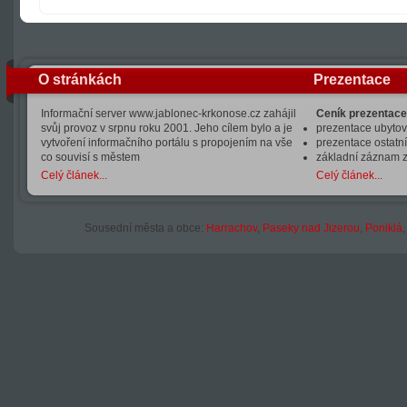
O stránkách
Prezentace
Informační server www.jablonec-krkonose.cz zahájil
Ceník prezentace
svůj provoz v srpnu roku 2001. Jeho cílem bylo a je
prezentace ubytová
vytvoření informačního portálu s propojením na vše
prezentace ostatní
co souvisí s městem
základní záznam 
Celý článek...
Celý článek...
Sousední města a obce:
Harrachov
,
Paseky nad Jizerou
,
Poniklá