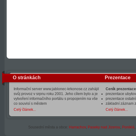
O stránkách
Prezentace
Informační server www.jablonec-krkonose.cz zahájil
Ceník prezentace
svůj provoz v srpnu roku 2001. Jeho cílem bylo a je
prezentace ubytová
vytvoření informačního portálu s propojením na vše
prezentace ostatní
co souvisí s městem
základní záznam 
Celý článek...
Celý článek...
Sousední města a obce:
Harrachov
,
Paseky nad Jizerou
,
Poniklá