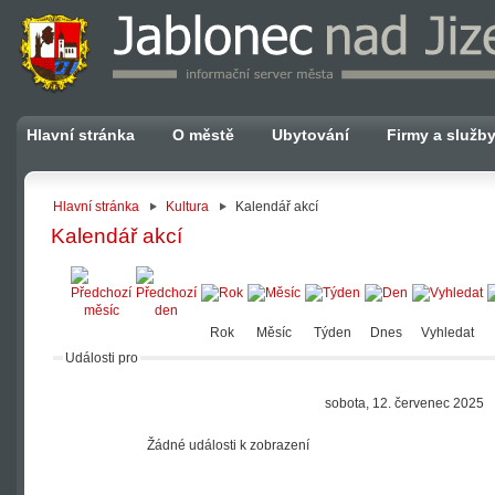
Hlavní stránka
O městě
Ubytování
Firmy a služb
Hlavní stránka
Kultura
Kalendář akcí
Kalendář akcí
Rok
Měsíc
Týden
Dnes
Vyhledat
Události pro
sobota, 12. červenec 2025
Žádné události k zobrazení