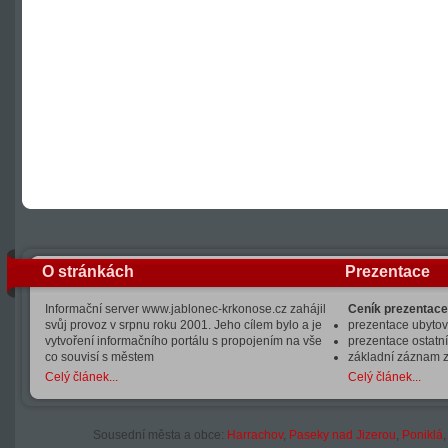
O stránkách
Prezentace
Informační server www.jablonec-krkonose.cz zahájil
Ceník prezentace
svůj provoz v srpnu roku 2001. Jeho cílem bylo a je
prezentace ubytová
vytvoření informačního portálu s propojením na vše
prezentace ostatní
co souvisí s městem
základní záznam 
Celý článek...
Celý článek...
Sousední města a obce:
Harrachov
,
Paseky nad Jizerou
,
Poniklá