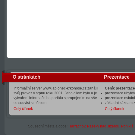
O stránkách
Prezentace
Informační server www.jablonec-krkonose.cz zahájil
Ceník prezentace
svůj provoz v srpnu roku 2001. Jeho cílem bylo a je
prezentace ubytová
vytvoření informačního portálu s propojením na vše
prezentace ostatní
co souvisí s městem
základní záznam 
Celý článek...
Celý článek...
Sousední města a obce:
Harrachov
,
Paseky nad Jizerou
,
Poniklá