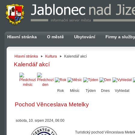
Hlavní stránka
O městě
Ubytování
Firmy a služb
Hlavní stránka
Kultura
Kalendář akcí
Kalendář akcí
Rok
Měsíc
Týden
Dnes
Vyhledat
Pochod Věnceslava Metelky
sobota, 10. srpen 2024, 06:00
Turistický pochod Věnceslava Metelky