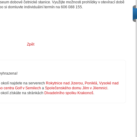
eum dobové četnické stanice. Využijte možnosti prohlídky v otevírací době
o si domluvte individuální termín na 606 088 155.
Zpět
vyhrazena!
 v okolí najdete na serverech
Rokytnice nad Jizerou
,
Poniklá
,
Vysoké nad
ho centra Golf v Semilech
a
Společenského domu Jilm v Jilemnici
.
 okolí získáte na stránkách
Divadelního spolku Krakonoš
.