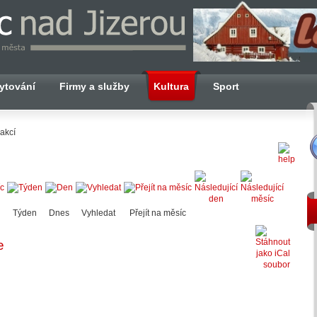
ytování
Firmy a služby
Kultura
Sport
akcí
Týden
Dnes
Vyhledat
Přejít na měsíc
e