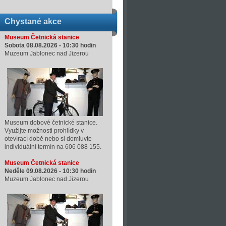
Chystané akce
Museum Četnická stanice
Sobota 08.08.2026 -
10:30
hodin
Muzeum Jablonec nad Jizerou
Museum dobové četnické stanice.
Využijte možnosti prohlídky v
otevírací době nebo si domluvte
individuální termín na 606 088 155.
Museum Četnická stanice
Neděle 09.08.2026 -
10:30
hodin
Muzeum Jablonec nad Jizerou