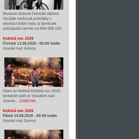
Museum dobové četnické stanice.
Využijte možnosti prohlídky v
otevírací době nebo si domluvte
individuální termín na 606 088 155.
Keltská noc 2026
Čtvrtek 13.08.2026 -
00:00
hodin
Vysoké nad Jizerou
Open air festival Keltská noc 2026 -
tentokrát opět ve Vysokém nad
Jizerou ...
Další info...
Keltská noc 2026
Pátek 14.08.2026 -
00:00
hodin
Vysoké nad Jizerou