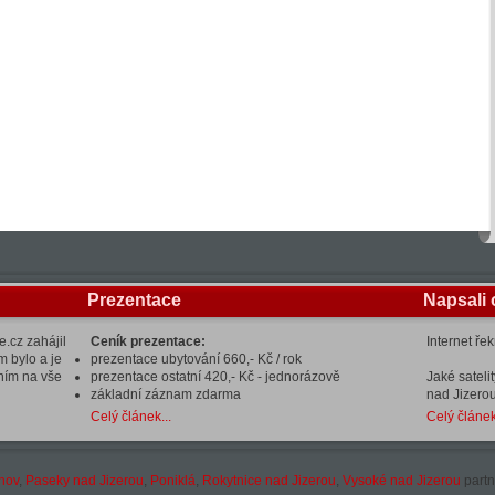
Prezentace
Napsali 
.cz zahájil
Ceník prezentace:
Internet ře
m bylo a je
prezentace ubytování 660,- Kč / rok
ením na vše
prezentace ostatní 420,- Kč - jednorázově
Jaké sateli
základní záznam zdarma
nad Jizerou
Celý článek...
Celý článek
hov
,
Paseky nad Jizerou
,
Poniklá
,
Rokytnice nad Jizerou
,
Vysoké nad Jizerou
partn