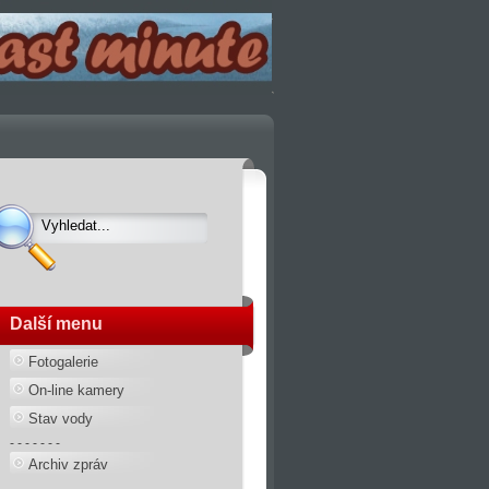
Další menu
Fotogalerie
On-line kamery
Stav vody
- - - - - - -
Archiv zpráv