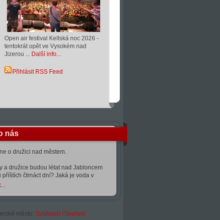
Open air festival Keltská noc 2026 -
tentokrát opět ve Vysokém nad
Jizerou ...
Další info...
Přihlásit RSS Feed
o nás
kne o družici nad městem.
ty a družice budou létat nad Jabloncem
 příštích čtrnáct dní? Jaká je voda v
...
erské město:
Sulzbach (Taunus)