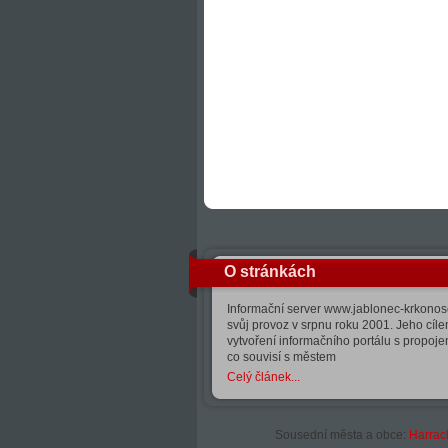
O stránkách
Informační server www.jablonec-krkonose
svůj provoz v srpnu roku 2001. Jeho cíle
vytvoření informačního portálu s propoj
co souvisí s městem
Celý článek...
Sousední města a obce:
Harrac