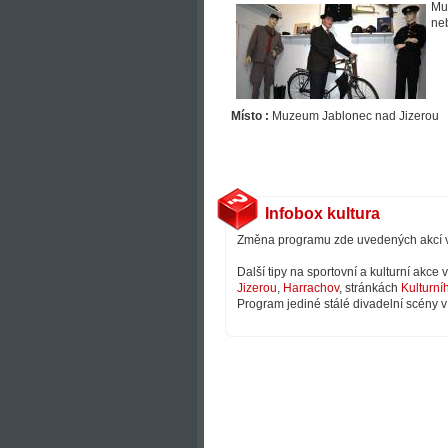
Mus
neb
Místo :
Muzeum Jablonec nad Jizerou
Infobox kultura
Změna programu zde uvedených akcí 
Další tipy na sportovní a kulturní akce
Jizerou
,
Harrachov
, stránkách
Kulturní
Program jediné stálé divadelní scény v