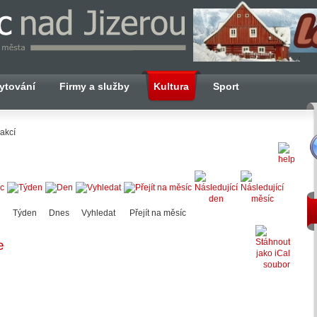
ytování
Firmy a služby
Kultura
Sport
akcí
Týden
Dnes
Vyhledat
Přejít na měsíc
e