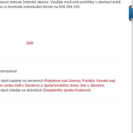
eum dobové četnické stanice. Využijte možnosti prohlídky v otevírací době
o si domluvte individuální termín na 606 088 155.
Zpět
vyhrazena!
 v okolí najdete na serverech
Rokytnice nad Jizerou
,
Poniklá
,
Vysoké nad
ho centra Golf v Semilech
a
Společenského domu Jilm v Jilemnici
.
 okolí získáte na stránkách
Divadelního spolku Krakonoš
.