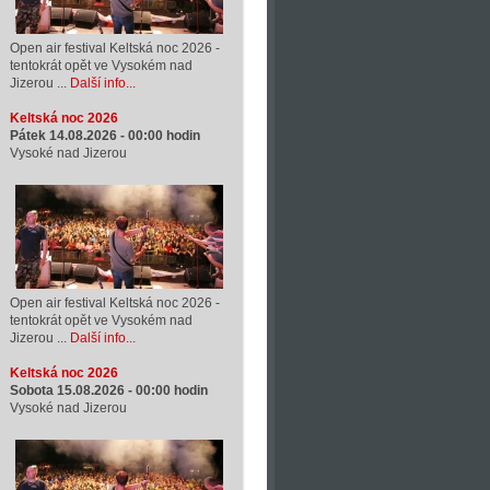
Open air festival Keltská noc 2026 -
tentokrát opět ve Vysokém nad
Jizerou ...
Další info...
Keltská noc 2026
Pátek 14.08.2026 -
00:00
hodin
Vysoké nad Jizerou
Open air festival Keltská noc 2026 -
tentokrát opět ve Vysokém nad
Jizerou ...
Další info...
Keltská noc 2026
Sobota 15.08.2026 -
00:00
hodin
Vysoké nad Jizerou