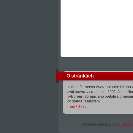
O stránkách
Informační server www.jablonec-krkonose
svůj provoz v srpnu roku 2001. Jeho cíle
vytvoření informačního portálu s propoj
co souvisí s městem
Celý článek...
Sousední města a obce:
Harrac