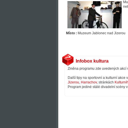
Mus
neb
Místo :
Muzeum Jablonec nad Jizerou
Infobox kultura
Změna programu zde uvedených akcí 
Další tipy na sportovní a kulturní akce
Jizerou
,
Harrachov
, stránkách
Kulturní
Program jediné stálé divadelní scény v