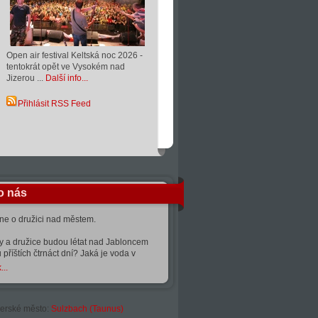
Open air festival Keltská noc 2026 -
tentokrát opět ve Vysokém nad
Jizerou ...
Další info...
Přihlásit RSS Feed
o nás
kne o družici nad městem.
ty a družice budou létat nad Jabloncem
 příštích čtrnáct dní? Jaká je voda v
...
erské město:
Sulzbach (Taunus)