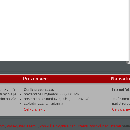
Prezentace
Napsali 
.cz zahájil
Ceník prezentace:
Internet ře
m bylo a je
prezentace ubytování 660,- Kč / rok
ením na vše
prezentace ostatní 420,- Kč - jednorázově
Jaké sateli
základní záznam zdarma
nad Jizerou
Celý článek...
Celý článek
hov
,
Paseky nad Jizerou
,
Poniklá
,
Rokytnice nad Jizerou
,
Vysoké nad Jizerou
partn