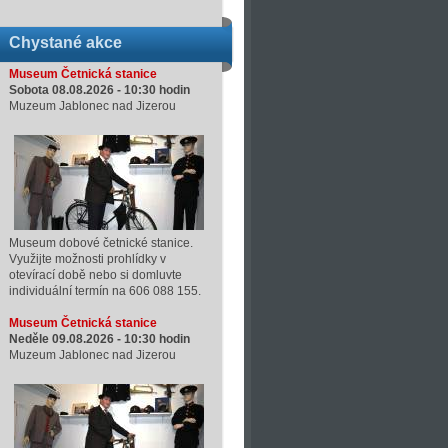
Chystané akce
Museum Četnická stanice
Sobota 08.08.2026 -
10:30
hodin
Muzeum Jablonec nad Jizerou
Museum dobové četnické stanice.
Využijte možnosti prohlídky v
otevírací době nebo si domluvte
individuální termín na 606 088 155.
Museum Četnická stanice
Neděle 09.08.2026 -
10:30
hodin
Muzeum Jablonec nad Jizerou