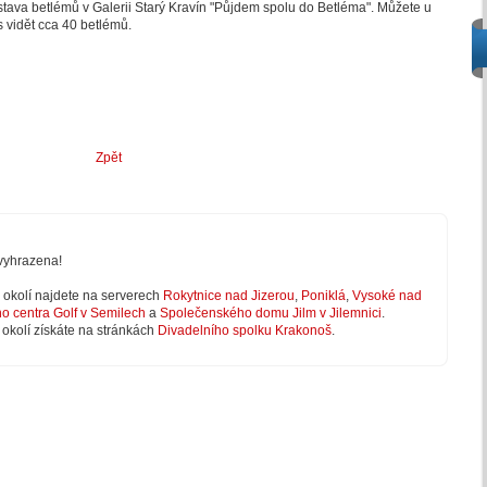
tava betlémů v Galerii Starý Kravín "Půjdem spolu do Betléma". Můžete u
 vidět cca 40 betlémů.
Zpět
vyhrazena!
 v okolí najdete na serverech
Rokytnice nad Jizerou
,
Poniklá
,
Vysoké nad
ho centra Golf v Semilech
a
Společenského domu Jilm v Jilemnici
.
 okolí získáte na stránkách
Divadelního spolku Krakonoš
.