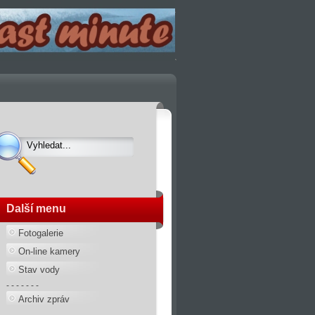
Další menu
Fotogalerie
On-line kamery
Stav vody
- - - - - - -
Archiv zpráv