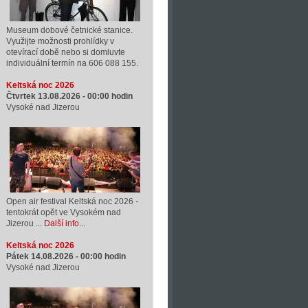
Museum dobové četnické stanice.
Využijte možnosti prohlídky v
otevírací době nebo si domluvte
individuální termín na 606 088 155.
Keltská noc 2026
Čtvrtek 13.08.2026 -
00:00
hodin
Vysoké nad Jizerou
Open air festival Keltská noc 2026 -
tentokrát opět ve Vysokém nad
Jizerou ...
Další info...
Keltská noc 2026
Pátek 14.08.2026 -
00:00
hodin
Vysoké nad Jizerou