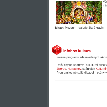
Výs
nás
Místo :
Muzeum - galerie Starý kravín
Infobox kultura
Změna programu zde uvedených akcí 
Další tipy na sportovní a kulturní akce
Jizerou
,
Harrachov
, stránkách
Kulturní
Program jediné stálé divadelní scény v