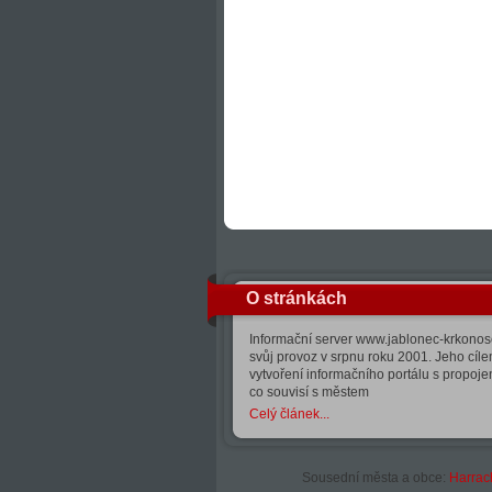
O stránkách
Informační server www.jablonec-krkonose
svůj provoz v srpnu roku 2001. Jeho cíle
vytvoření informačního portálu s propoj
co souvisí s městem
Celý článek...
Sousední města a obce:
Harrac