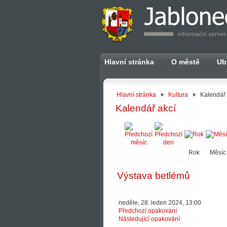
Hlavní stránka
O městě
Ub
Hlavní stránka
Kultura
Kalendář 
Kalendář akcí
Rok
Měsíc
Výstava betlémů
neděle, 28. leden 2024, 13:00
Předchozí opakování
Následující opakování