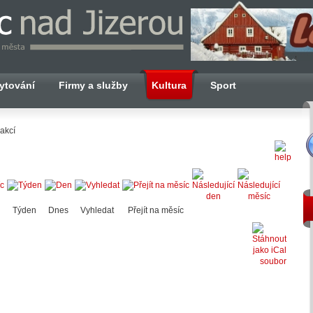
ytování
Firmy a služby
Kultura
Sport
akcí
Týden
Dnes
Vyhledat
Přejít na měsíc