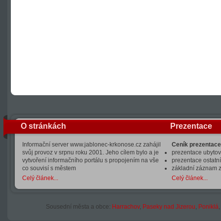
O stránkách
Prezentace
Informační server www.jablonec-krkonose.cz zahájil
Ceník prezentace
svůj provoz v srpnu roku 2001. Jeho cílem bylo a je
prezentace ubytová
vytvoření informačního portálu s propojením na vše
prezentace ostatní
co souvisí s městem
základní záznam 
Celý článek...
Celý článek...
Sousední města a obce:
Harrachov
,
Paseky nad Jizerou
,
Poniklá