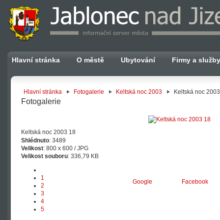
Hlavní stránka
O městě
Ubytování
Firmy a služb
Hlavní stránka
Fotogalerie
Keltská noc 2003
Keltská noc 2003
Fotogalerie
Keltská noc 2003 18
Shlédnuto
: 3489
Velikost
: 800 x 600 / JPG
Velikost souboru
: 336,79 KB
1
Google
Facebook
2
3
4
5