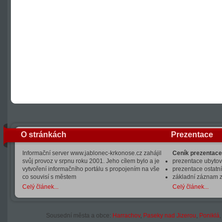
O stránkách
Prezentace
Informační server www.jablonec-krkonose.cz zahájil
Ceník prezentace
svůj provoz v srpnu roku 2001. Jeho cílem bylo a je
prezentace ubytová
vytvoření informačního portálu s propojením na vše
prezentace ostatní
co souvisí s městem
základní záznam 
Celý článek...
Celý článek...
Sousední města a obce:
Harrachov
,
Paseky nad Jizerou
,
Poniklá