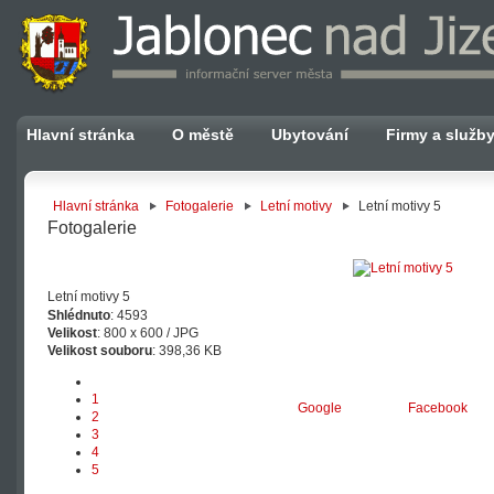
Hlavní stránka
O městě
Ubytování
Firmy a služb
Hlavní stránka
Fotogalerie
Letní motivy
Letní motivy 5
Fotogalerie
Letní motivy 5
Shlédnuto
: 4593
Velikost
: 800 x 600 / JPG
Velikost souboru
: 398,36 KB
1
Google
Facebook
2
3
4
5