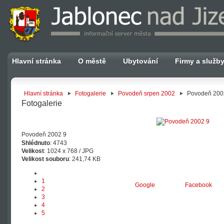
Hlavní stránka
O městě
Ubytování
Firmy a služb
Hlavní stránka
Fotogalerie
Povodeň srpen 2002
Povodeň 200
Fotogalerie
Povodeň 2002 9
Shlédnuto
: 4743
Velikost
: 1024 x 768 / JPG
Velikost souboru
: 241,74 KB
1
Google
Facebook
2
3
4
5