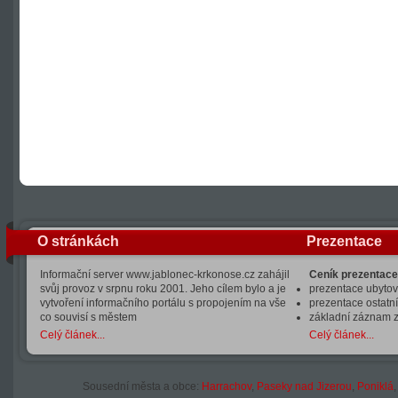
O stránkách
Prezentace
Informační server www.jablonec-krkonose.cz zahájil
Ceník prezentace
svůj provoz v srpnu roku 2001. Jeho cílem bylo a je
prezentace ubytová
vytvoření informačního portálu s propojením na vše
prezentace ostatní
co souvisí s městem
základní záznam 
Celý článek...
Celý článek...
Sousední města a obce:
Harrachov
,
Paseky nad Jizerou
,
Poniklá