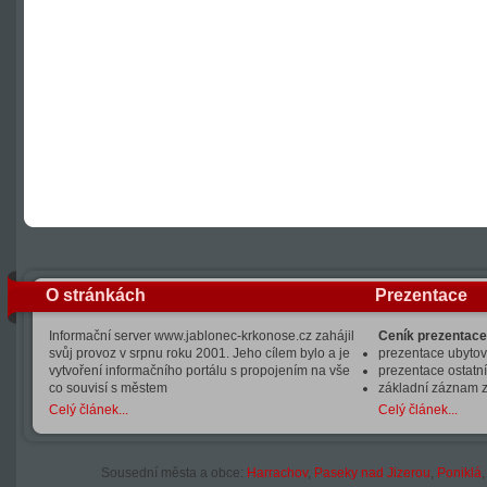
O stránkách
Prezentace
Informační server www.jablonec-krkonose.cz zahájil
Ceník prezentace
svůj provoz v srpnu roku 2001. Jeho cílem bylo a je
prezentace ubytová
vytvoření informačního portálu s propojením na vše
prezentace ostatní
co souvisí s městem
základní záznam 
Celý článek...
Celý článek...
Sousední města a obce:
Harrachov
,
Paseky nad Jizerou
,
Poniklá