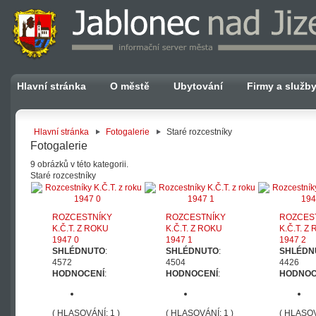
Hlavní stránka
O městě
Ubytování
Firmy a služb
Hlavní stránka
Fotogalerie
Staré rozcestníky
Fotogalerie
9 obrázků v této kategorii.
Staré rozcestníky
ROZCESTNÍKY
ROZCESTNÍKY
ROZCES
K.Č.T. Z ROKU
K.Č.T. Z ROKU
K.Č.T. Z
1947 0
1947 1
1947 2
SHLÉDNUTO
:
SHLÉDNUTO
:
SHLÉDN
4572
4504
4426
HODNOCENÍ
:
HODNOCENÍ
:
HODNOC
( HLASOVÁNÍ: 1 )
( HLASOVÁNÍ: 1 )
( HLASOV