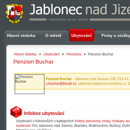
Hlavní stránka
O městě
Ubytování
Firmy a služb
Hlavní stránka
Ubytování
Penziony
Penzion Buchar
Penzion Buchar
Penzion Buchar
- Jablonec nad Jizerou 239, 512 43
s.buchar@tiscali.cz
, jablonecnadjizerou.kvalitne.cz,
Infobox ubytování
Ubytování v Krkonoších v kategoriích
hotely
,
penziony
,
chaty, chalupy
,
au
soukromí
. Pro Jablonec nad Jizerou, Blansko, Bratrouchov, Buřany, Dušni