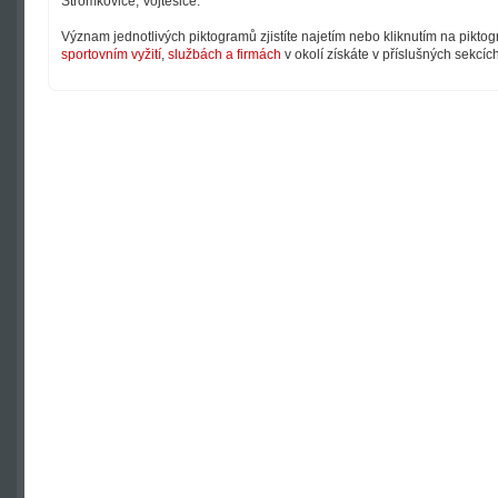
Stromkovice, Vojtěšice.
Význam jednotlivých piktogramů zjistíte najetím nebo kliknutím na pikto
sportovním vyžití
,
službách a firmách
v okolí získáte v příslušných sekcíc