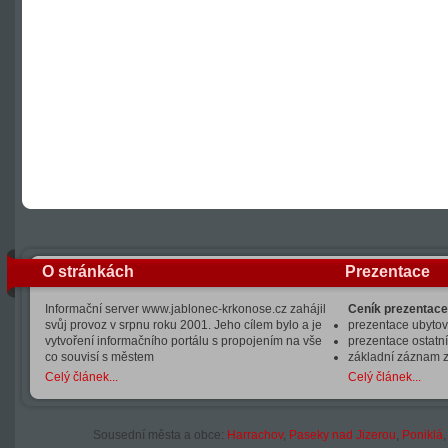
O stránkách
Prezentace
Informační server www.jablonec-krkonose.cz zahájil
Ceník prezentace
svůj provoz v srpnu roku 2001. Jeho cílem bylo a je
prezentace ubytová
vytvoření informačního portálu s propojením na vše
prezentace ostatní
co souvisí s městem
základní záznam 
Celý článek...
Celý článek...
Sousední města a obce:
Harrachov
,
Paseky nad Jizerou
,
Poniklá