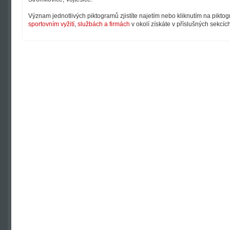
Význam jednotlivých piktogramů zjistíte najetím nebo kliknutím na pikto
sportovním vyžití
,
službách a firmách
v okolí získáte v příslušných sekcíc