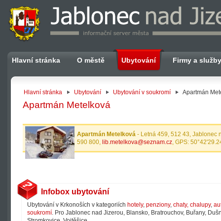
Hlavní stránka
O městě
Ubytování
Firmy a služb
Hlavní stránka
Ubytování
Ubytování v soukromí
Apartmán Met
Apartmán Metelková
Apartmán Metelková
- Letná 459, 512 43, Jablonec 
590 800,
lib.metelkova@seznam.cz
, GPS: 50°42'29.2
Infobox ubytování
Ubytování v Krkonoších v kategoriích
hotely
,
penziony
,
chaty, chalupy
,
au
soukromí
. Pro Jablonec nad Jizerou, Blansko, Bratrouchov, Buřany, Dušni
Stromkovice, Vojtěšice.