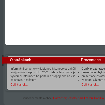
O stránkách
Prezentace
Informační server www.jablonec-krkonose.cz zahájil
Ceník prezentace
svůj provoz v srpnu roku 2001. Jeho cílem bylo a je
prezentace ubytová
vytvoření informačního portálu s propojením na vše
prezentace ostatní
co souvisí s městem
základní záznam 
Celý článek...
Celý článek...
Sousední města a obce:
Harrachov
,
Paseky nad Jizerou
,
Poniklá