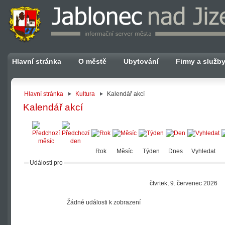
Hlavní stránka
O městě
Ubytování
Firmy a služb
Hlavní stránka
Kultura
Kalendář akcí
Kalendář akcí
Rok
Měsíc
Týden
Dnes
Vyhledat
Události pro
čtvrtek, 9. červenec 2026
Žádné události k zobrazení