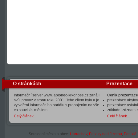
O stránkách
Prezentace
Informační server www.jablonec-krkonose.cz zahájil
Ceník prezentace
svůj provoz v srpnu roku 2001. Jeho cílem bylo a je
prezentace ubytová
vytvoření informačního portálu s propojením na vše
prezentace ostatní
co souvisí s městem
základní záznam 
Celý článek...
Celý článek...
Sousední města a obce:
Harrachov
,
Paseky nad Jizerou
,
Poniklá