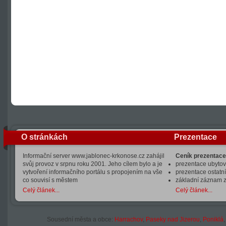
O stránkách
Prezentace
Informační server www.jablonec-krkonose.cz zahájil
Ceník prezentace
svůj provoz v srpnu roku 2001. Jeho cílem bylo a je
prezentace ubytová
vytvoření informačního portálu s propojením na vše
prezentace ostatní
co souvisí s městem
základní záznam 
Celý článek...
Celý článek...
Sousední města a obce:
Harrachov
,
Paseky nad Jizerou
,
Poniklá