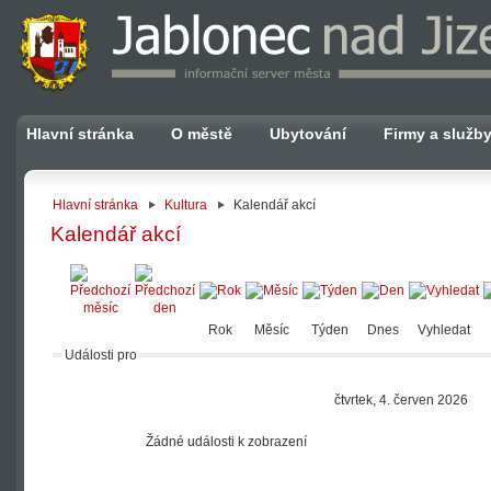
Hlavní stránka
O městě
Ubytování
Firmy a služb
Hlavní stránka
Kultura
Kalendář akcí
Kalendář akcí
Rok
Měsíc
Týden
Dnes
Vyhledat
Události pro
čtvrtek, 4. červen 2026
Žádné události k zobrazení