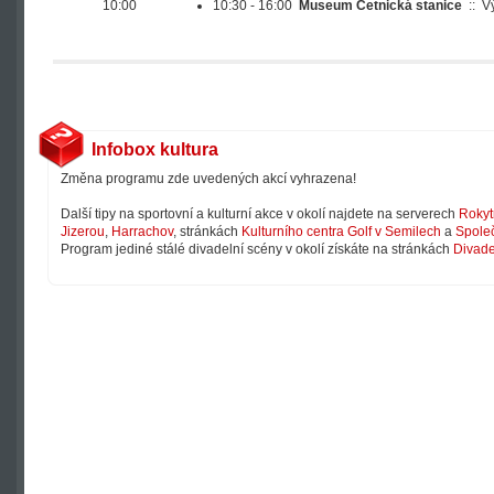
10:00
10:30 - 16:00
Museum Četnická stanice
::
V
Infobox kultura
Změna programu zde uvedených akcí vyhrazena!
Další tipy na sportovní a kulturní akce v okolí najdete na serverech
Rokyt
Jizerou
,
Harrachov
, stránkách
Kulturního centra Golf v Semilech
a
Společ
Program jediné stálé divadelní scény v okolí získáte na stránkách
Divade