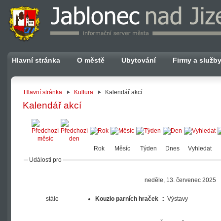
Hlavní stránka
O městě
Ubytování
Firmy a služb
Hlavní stránka
Kultura
Kalendář akcí
Kalendář akcí
Rok
Měsíc
Týden
Dnes
Vyhledat
Události pro
neděle, 13. červenec 2025
stále
Kouzlo parních hraček
::
Výstavy