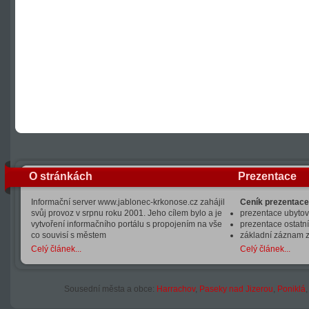
O stránkách
Prezentace
Informační server www.jablonec-krkonose.cz zahájil
Ceník prezentace
svůj provoz v srpnu roku 2001. Jeho cílem bylo a je
prezentace ubytová
vytvoření informačního portálu s propojením na vše
prezentace ostatní
co souvisí s městem
základní záznam 
Celý článek...
Celý článek...
Sousední města a obce:
Harrachov
,
Paseky nad Jizerou
,
Poniklá