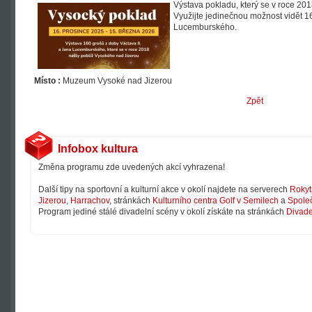
Výstava pokladu, který se v roce 20
Využijte jedinečnou možnost vidět 16
Lucemburského.
Místo :
Muzeum Vysoké nad Jizerou
Zpět
Infobox kultura
Změna programu zde uvedených akcí vyhrazena!
Další tipy na sportovní a kulturní akce v okolí najdete na serverech
Rokyt
Jizerou
,
Harrachov
, stránkách
Kulturního centra Golf v Semilech
a
Společ
Program jediné stálé divadelní scény v okolí získáte na stránkách
Divade