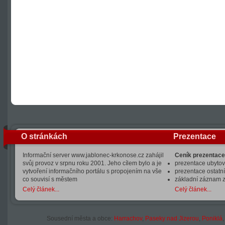
O stránkách
Prezentace
Informační server www.jablonec-krkonose.cz zahájil
Ceník prezentace
svůj provoz v srpnu roku 2001. Jeho cílem bylo a je
prezentace ubytová
vytvoření informačního portálu s propojením na vše
prezentace ostatní
co souvisí s městem
základní záznam 
Celý článek...
Celý článek...
Sousední města a obce:
Harrachov
,
Paseky nad Jizerou
,
Poniklá