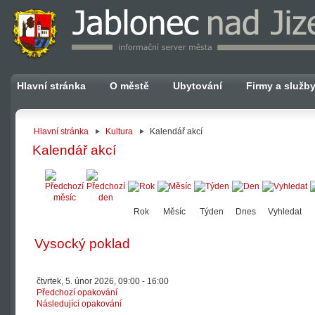
Hlavní stránka
O městě
Ubytování
Firmy a služb
Hlavní stránka
Kultura
Kalendář akcí
Kalendář akcí
Rok
Měsíc
Týden
Dnes
Vyhledat
Vysocký poklad
čtvrtek, 5. únor 2026, 09:00 - 16:00
Předchozí opakování
Následující opakování