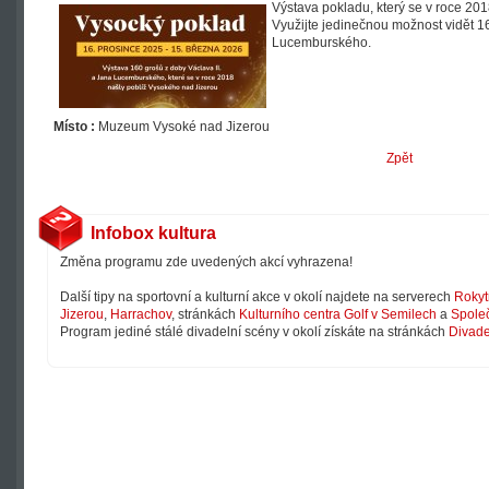
Výstava pokladu, který se v roce 20
Využijte jedinečnou možnost vidět 16
Lucemburského.
Místo :
Muzeum Vysoké nad Jizerou
Zpět
Infobox kultura
Změna programu zde uvedených akcí vyhrazena!
Další tipy na sportovní a kulturní akce v okolí najdete na serverech
Rokyt
Jizerou
,
Harrachov
, stránkách
Kulturního centra Golf v Semilech
a
Společ
Program jediné stálé divadelní scény v okolí získáte na stránkách
Divade