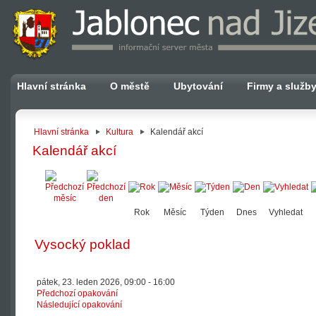
Hlavní stránka
O městě
Ubytování
Firmy a služb
Hlavní stránka
Kultura
Kalendář akcí
Kalendář akcí
Rok
Měsíc
Týden
Dnes
Vyhledat
Vysocký poklad
pátek, 23. leden 2026, 09:00 - 16:00
Předchozí opakování
Následující opakování