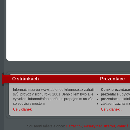
O stránkách
Prezentace
Informační server www.jablonec-krkonose.cz zahájil
Ceník prezentace
svůj provoz v srpnu roku 2001. Jeho cílem bylo a je
prezentace ubytová
vytvoření informačního portálu s propojením na vše
prezentace ostatní
co souvisí s městem
základní záznam 
Celý článek...
Celý článek...
Sousední města a obce:
Harrachov
,
Paseky nad Jizerou
,
Poniklá