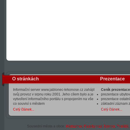
O stránkách
Prezentace
Informační server www.jablonec-krkonose.cz zahájil
Ceník prezentace
svůj provoz v srpnu roku 2001. Jeho cílem bylo a je
prezentace ubytová
vytvoření informačního portálu s propojením na vše
prezentace ostatní
co souvisí s městem
základní záznam 
Celý článek...
Celý článek...
Sousední města a obce:
Harrachov
,
Paseky nad Jizerou
,
Poniklá