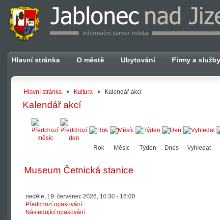
Hlavní stránka
O městě
Ubytování
Firmy a služb
Hlavní stránka
Kultura
Kalendář akcí
Kalendář akcí
Rok
Měsíc
Týden
Dnes
Vyhledat
Museum Četnická stanice
neděle, 19. červenec 2026, 10:30 - 16:00
Předchozí opakování
Následující opakování