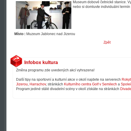
Museum dobové četnické stanice. Vyu
nebo si domluvte individuální termí
Místo :
Muzeum Jablonec nad Jizerou
Zpět
Infobox kultura
Změna programu zde uvedených akcí vyhrazena!
Další tipy na sportovní a kulturní akce v okolí najdete na serverech
Rokyt
Jizerou
,
Harrachov
, stránkách
Kulturního centra Golf v Semilech
a
Společ
Program jediné stálé divadelní scény v okolí získáte na stránkách
Divade