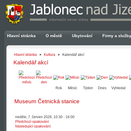
Hlavní stránka
O městě
Ubytování
Firmy a služb
Hlavní stránka
Kultura
Kalendář akcí
Kalendář akcí
Rok
Měsíc
Týden
Dnes
Vyhledat
Museum Četnická stanice
neděle, 7. červen 2026, 10:30 - 16:00
Předchozí opakování
Následující opakování