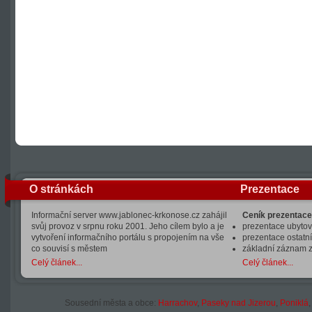
O stránkách
Prezentace
Informační server www.jablonec-krkonose.cz zahájil
Ceník prezentace
svůj provoz v srpnu roku 2001. Jeho cílem bylo a je
prezentace ubytová
vytvoření informačního portálu s propojením na vše
prezentace ostatní
co souvisí s městem
základní záznam 
Celý článek...
Celý článek...
Sousední města a obce:
Harrachov
,
Paseky nad Jizerou
,
Poniklá