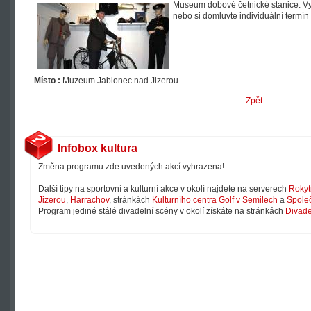
Museum dobové četnické stanice. Vyu
nebo si domluvte individuální termí
Místo :
Muzeum Jablonec nad Jizerou
Zpět
Infobox kultura
Změna programu zde uvedených akcí vyhrazena!
Další tipy na sportovní a kulturní akce v okolí najdete na serverech
Rokyt
Jizerou
,
Harrachov
, stránkách
Kulturního centra Golf v Semilech
a
Společ
Program jediné stálé divadelní scény v okolí získáte na stránkách
Divade