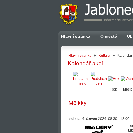
Hlavní stránka
O městě
Ub
Hlavní stránka
Kultura
Kalendář 
Kalendář akcí
Rok
Měsíc
Mölkky
sobota, 6. červen 2026, 08:30 - 18:00
Tur
tut