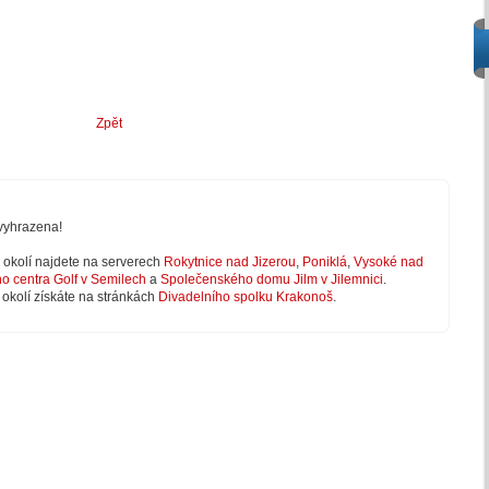
Zpět
vyhrazena!
 v okolí najdete na serverech
Rokytnice nad Jizerou
,
Poniklá
,
Vysoké nad
ho centra Golf v Semilech
a
Společenského domu Jilm v Jilemnici
.
 okolí získáte na stránkách
Divadelního spolku Krakonoš
.