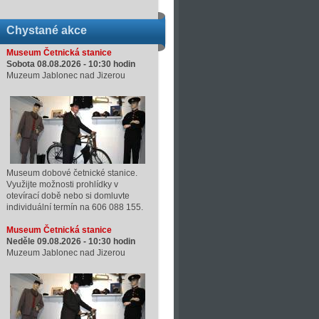
Chystané akce
Museum Četnická stanice
Sobota 08.08.2026 -
10:30
hodin
Muzeum Jablonec nad Jizerou
Museum dobové četnické stanice.
Využijte možnosti prohlídky v
otevírací době nebo si domluvte
individuální termín na 606 088 155.
Museum Četnická stanice
Neděle 09.08.2026 -
10:30
hodin
Muzeum Jablonec nad Jizerou