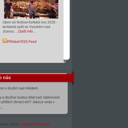
Open air festival Keltská noc 2026 -
tentokrát opět ve Vysokém nad
Jizerou ...
Další info...
Přihlásit RSS Feed
o nás
kne o družici nad městem.
ty a družice budou létat nad Jabloncem
 příštích čtrnáct dní? Jaká je voda v
...
erské město:
Sulzbach (Taunus)