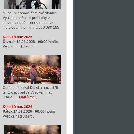
Museum dobové četnické stanice.
Využijte možnosti prohlídky v
otevírací době nebo si domluvte
individuální termín na 606 088 155.
Keltská noc 2026
Čtvrtek 13.08.2026 -
00:00
hodin
Vysoké nad Jizerou
Open air festival Keltská noc 2026 -
tentokrát opět ve Vysokém nad
Jizerou ...
Další info...
Keltská noc 2026
Pátek 14.08.2026 -
00:00
hodin
Vysoké nad Jizerou