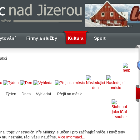
ytování
Firmy a služby
Kultura
Sport
akcí
Týden
Dnes
Vyhledat
Přejít na měsíc
naj trojic v netradiční hře Mölkky je určen i pro začínající hráče, i když tedy
o hru neznáte, rádi vás ji naučíme.
Více informací...