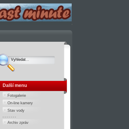
Další menu
Fotogalerie
On-line kamery
Stav vody
- - - - - - -
Archiv zpráv