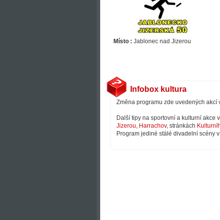
Místo :
Jablonec nad Jizerou
Infobox kultura
Změna programu zde uvedených akcí 
Další tipy na sportovní a kulturní akce
Jizerou
,
Harrachov
, stránkách
Kulturní
Program jediné stálé divadelní scény v