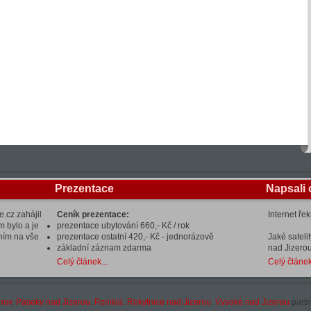
Prezentace
Napsali 
.cz zahájil
Ceník prezentace:
Internet ře
m bylo a je
prezentace ubytování 660,- Kč / rok
ením na vše
prezentace ostatní 420,- Kč - jednorázově
Jaké sateli
základní záznam zdarma
nad Jizerou
Celý článek...
Celý článek
hov
,
Paseky nad Jizerou
,
Poniklá
,
Rokytnice nad Jizerou
,
Vysoké nad Jizerou
partn