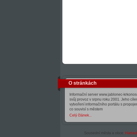
O stránkách
Informační server www.jablonec-krkonose
svůj provoz v srpnu roku 2001. Jeho cíle
vytvoření informačního portálu s propoj
co souvisí s městem
Celý článek...
Sousední města a obce:
Harrac